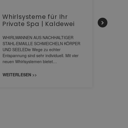
Whirlsysteme für Ihr
Gesta
Private Spa | Kaldewei
alltä
HANS
WHIRLWANNEN AUS NACHHALTIGER
STAHL-EMAILLE SCHMEICHELN KÖRPER
Stil für 
UND SEELEDie Wege zu echter
HANSAGENE
Entspannung sind sehr individuell. Mit vier
von Wascht
neuen Whirlsystemen bietet…
unterschi
konzipiert
WEITERLESEN >>
WEITERL