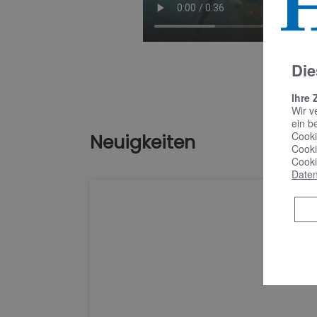
Die
Ihre 
Wir v
ein b
Cooki
Neuigkeiten
Cooki
Cooki
Daten