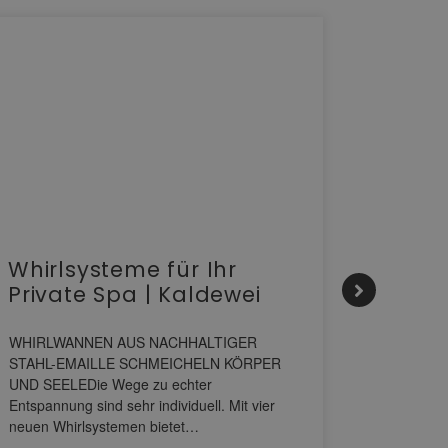
Whirlsysteme für Ihr
Gesta
Private Spa | Kaldewei
alltä
HANS
WHIRLWANNEN AUS NACHHALTIGER
STAHL-EMAILLE SCHMEICHELN KÖRPER
Stil für 
UND SEELEDie Wege zu echter
HANSAGENE
Entspannung sind sehr individuell. Mit vier
von Wascht
neuen Whirlsystemen bietet…
unterschi