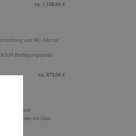
ca. 1.138,00 €
schichtung und WC-Sitz mit
GOUR Betätigungsplatte
ca. 873,00 €
kel, verchromt
gseifenspender mit Glas,