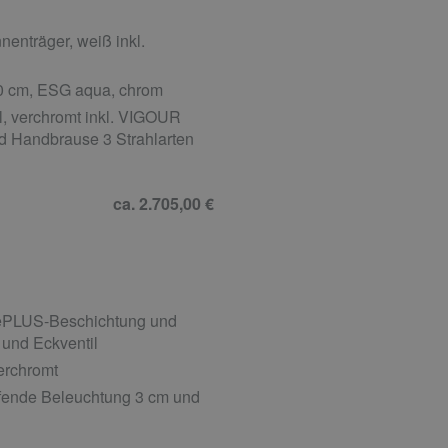
enträger, weiß inkl.
00 cm, ESG aqua, chrom
, verchromt inkl. VIGOUR
nd Handbrause 3 Strahlarten
ca. 2.705,00 €
gePLUS-Beschichtung und
und Eckventil
erchromt
ufende Beleuchtung 3 cm und