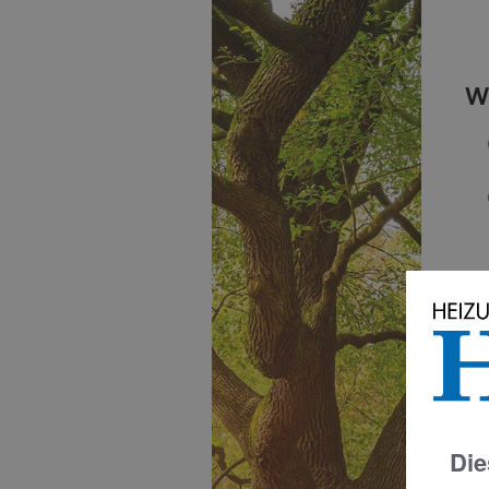
W
A
Die