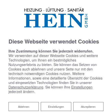
Diese Webseite verwendet Cookies
Ihre Zustimmung können Sie jederzeit widerrufen.
Wir verwenden auf dieser Webseite Cookies und weitere
Technologien, um Ihnen ein bestmögliches
Nutzungserlebnis zu bieten. Sie können das Setzen von
Impressum
Cookies auch ablehnen und unsere Seite nur mit den
technisch notwendigen Cookies nutzen. Weitere
Informationen, sowie eine detaillierte Übersicht der Cookies
Hein GmbH
und eingesetzten Technologien finden Sie in unserer
Wiesbadener Straße 58
Datenschutzerklärung
. Sie können Ihre
Einstellungen
65197 Wiesbaden
jederzeit ändern.
Telefon:
0611 463551
Ablehnen
Ablehnen
Einstellungen
Akzeptieren
Telefax:
0611 460292