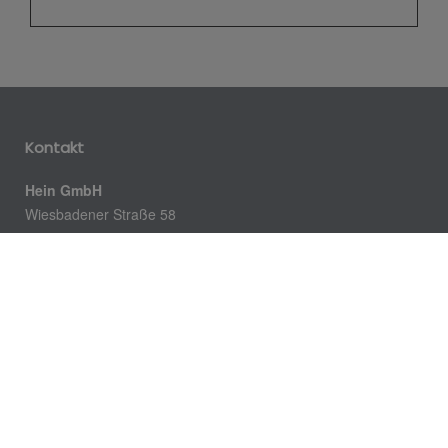
Kontakt
Hein GmbH
Wiesbadener Straße 58
65197 Wiesbaden
Telefon:
0611 463551
Telefax:
0611 460292
Email:
info@hein-shk.de
Öffnungszeiten