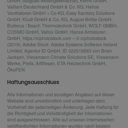
GmbH, burgbad Aktiengesellschaft, Kermi GmbH,
Vaillant Deutschland GmbH & Co. KG, Helios
Ventilatoren GmbH + Co KG, Easy Sanitary Solutions
GmbH, Kludi GmbH & Co. KG, August Brötje GmbH,
Buderus / Bosch Thermotechnik GmbH, WOLF GMBH,
COSMO GmbH, Vallox GmbH, Hansa Armaturen
GmbH, https://rcphotostock.com – © rcphotostock
(3219), Adobe Stock: Adobe Systems Software Ireland
Limited, Agentur ID GmbH, ID 322518563 von Brian
Jackson, Viessmann Climate Solutions SE, Viessmann
Werke, Prefa, Artfliesen, ETA Heiztechnik GmbH,
ÖkoFEN
Haftungsausschluss
Alle Informationen und sonstigen Angaben auf dieser
Website sind unverbindlich und unterliegen dem
Vorbehalt der jederzeitigen Änderung. Jede Haftung für
die Richtigkeit und Vollständigkeit der Informationen
sind ausgeschlossen. Alle auf unseren Internetseiten
veröffentlichten Informationen wurden nach bestem